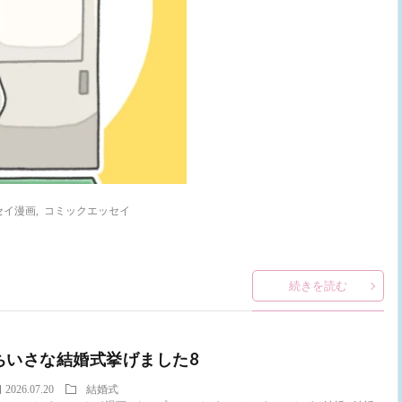
セイ漫画
,
コミックエッセイ
続きを読む
ちいさな結婚式挙げました8
2026.07.20
結婚式