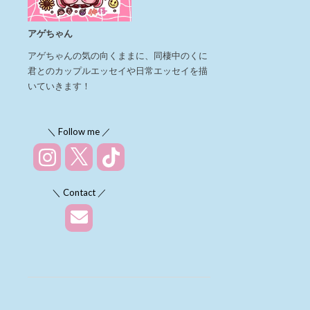
アゲちゃん
アゲちゃんの気の向くままに、同棲中のくに
君とのカップルエッセイや日常エッセイを描
いていきます！
＼ Follow me ／
＼ Contact ／