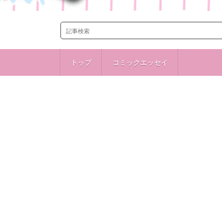
トップ
コミックエッセイ